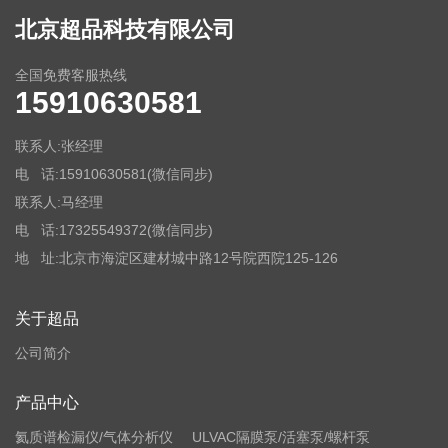
北京超品科技有限公司
全国免费客服热线
15910630581
联系人:张经理
电 话:15910630581(微信同步)
联系人:马经理
电 话:17325549372
(微信同步)
地 址:北京市海淀区建材城中路12号院西院125-126
关于超品
公司简介
产品中心
氦质谱检漏仪/气体分析仪
ULVAC隔膜泵/活塞泵/螺杆泵