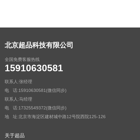
北京超品科技有限公司
全国免费客服热线
15910630581
联系人:张经理
电 话:15910630581(微信同步)
联系人:马经理
电 话:17325549372
(微信同步)
地 址:北京市海淀区建材城中路12号院西院125-126
关于超品