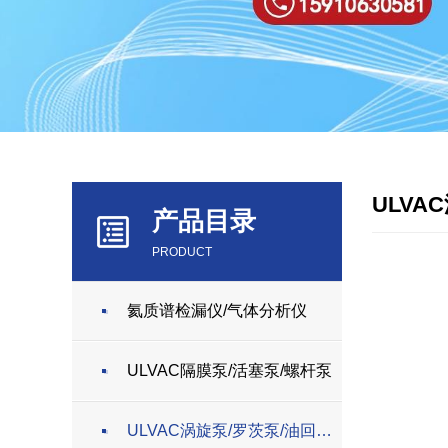
ULVA
产品目录
PRODUCT
氦质谱检漏仪/气体分析仪
ULVAC隔膜泵/活塞泵/螺杆泵
ULVAC涡旋泵/罗茨泵/油回转泵