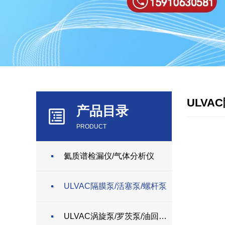
ULVA
产品目录
PRODUCT
氦质谱检漏仪/气体分析仪
ULVAC隔膜泵/活塞泵/螺杆泵
ULVAC涡旋泵/罗茨泵/油回转泵