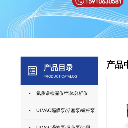
产品
产品目录
PRODUCT CATALOG
氦质谱检漏仪/气体分析仪
ULVAC隔膜泵/活塞泵/螺杆泵
ULVAC涡旋泵/罗茨泵/油回转泵